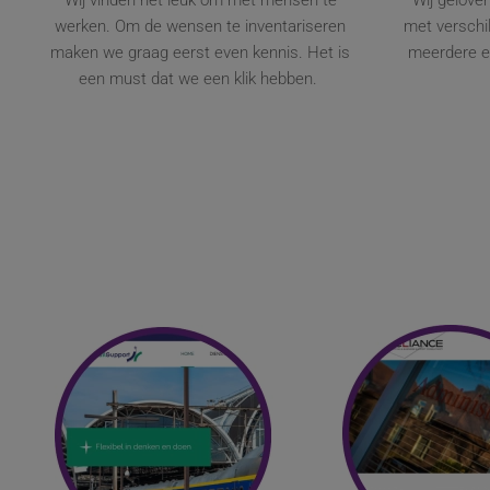
Wij vinden het leuk om met mensen te
Wij gelove
werken. Om de wensen te inventariseren
met versch
maken we graag eerst even kennis. Het is
meerdere ex
een must dat we een klik hebben.
Bekijk website
Bekijk websi