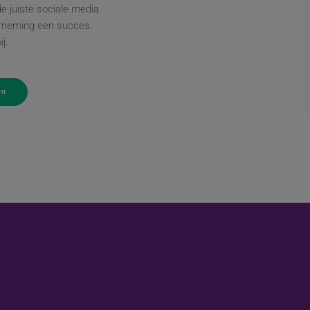
e juiste sociale media
erneming een succes.
ij.
en