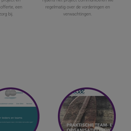
 project en
Tijdens het project communiceren we
offerte, een
regelmatig over de vorderingen en
org bij.
verwachtingen.
ekijk website
Bekijk website