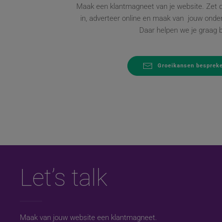
Maak een klantmagneet van je website. Zet d
in, adverteer online en maak van jouw ond
Daar helpen we je graag b
Groeikansen besprek
Let’s talk
Maak van jouw website een klantmagneet.